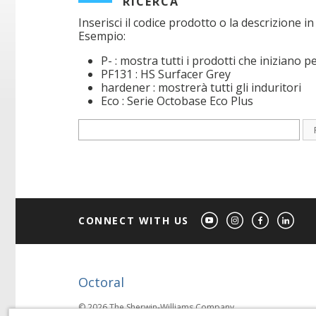
RICERCA
Inserisci il codice prodotto o la descrizione i
Esempio:
P- : mostra tutti i prodotti che iniziano p
PF131 : HS Surfacer Grey
hardener : mostrerà tutti gli induritori
Eco : Serie Octobase Eco Plus
CONNECT WITH US
Octoral
© 2026 The Sherwin-Williams Company