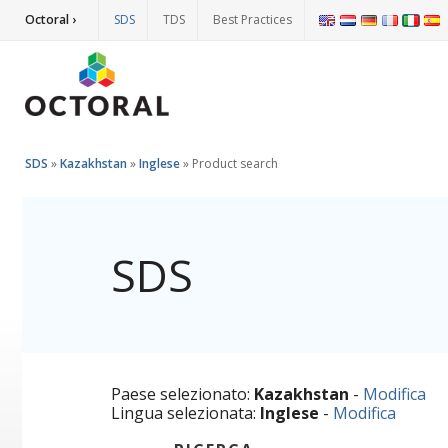
Octoral ›
SDS
TDS
Best Practices
SDS
»
Kazakhstan
»
Inglese
»
Product search
SDS
Paese selezionato:
Kazakhstan
-
Modifica
Lingua selezionata:
Inglese
-
Modifica