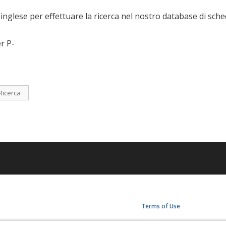
n inglese per effettuare la ricerca nel nostro database di sche
er P-
Ricerca
Terms of Use
Privacy Policy