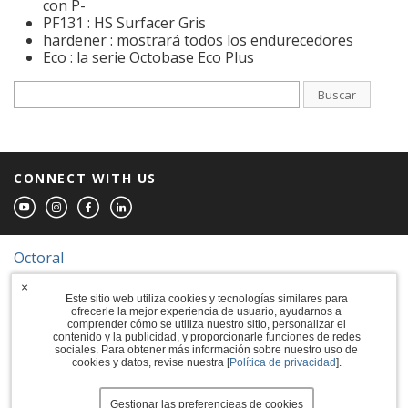
con P-
PF131 : HS Surfacer Gris
hardener : mostrará todos los endurecedores
Eco : la serie Octobase Eco Plus
Buscar
CONNECT WITH US
Octoral
×
© 2026 The Sherwin-Williams Company
Este sitio web utiliza cookies y tecnologías similares para
ofrecerle la mejor experiencia de usuario, ayudarnos a
Computer screens and printers vary in how
comprender cómo se utiliza nuestro sitio, personalizar el
colors are displayed, so the colors you see
contenido y la publicidad, y proporcionarle funciones de redes
may not match the coating's actual color.
sociales. Para obtener más información sobre nuestro uso de
cookies y datos, revise nuestra [
Política de privacidad
].
Terms of Use
Gestionar las preferencieas de cookies