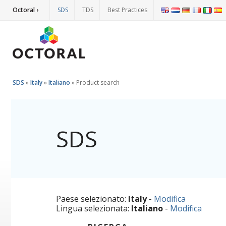
Octoral ›
SDS
TDS
Best Practices
SDS
»
Italy
»
Italiano
»
Product search
SDS
Paese selezionato:
Italy
-
Modifica
Lingua selezionata:
Italiano
-
Modifica