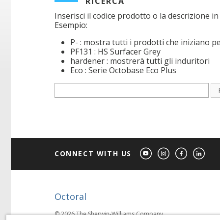
RICERCA
Inserisci il codice prodotto o la descrizione i
Esempio:
P- : mostra tutti i prodotti che iniziano p
PF131 : HS Surfacer Grey
hardener : mostrerà tutti gli induritori
Eco : Serie Octobase Eco Plus
CONNECT WITH US
Octoral
© 2026 The Sherwin-Williams Company