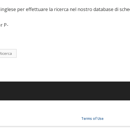
n inglese per effettuare la ricerca nel nostro database di sche
er P-
Ricerca
Terms of Use
Privacy Policy