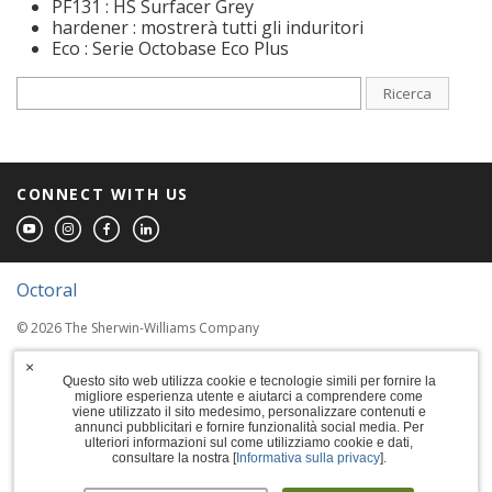
PF131 : HS Surfacer Grey
hardener : mostrerà tutti gli induritori
Eco : Serie Octobase Eco Plus
Ricerca
CONNECT WITH US
Octoral
© 2026 The Sherwin-Williams Company
Computer screens and printers vary in how
×
colors are displayed, so the colors you see
Questo sito web utilizza cookie e tecnologie simili per fornire la
migliore esperienza utente e aiutarci a comprendere come
may not match the coating's actual color.
viene utilizzato il sito medesimo, personalizzare contenuti e
annunci pubblicitari e fornire funzionalità social media. Per
ulteriori informazioni sul come utilizziamo cookie e dati,
Terms of Use
consultare la nostra [
Informativa sulla privacy
].
Privacy Policy