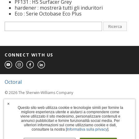
PF131 : HS Surfacer Grey
hardener : mostrerà tutti gli induritori
Eco : Serie Octobase Eco Plus
Ricerca
CONNECT WITH US
Octoral
© 2026 The Sherwin-Williams Company
Computer screens and printers vary in how
×
colors are displayed, so the colors you see
Questo sito web utilizza cookie e tecnologie simili per fornire la
migliore esperienza utente e aiutarci a comprendere come
may not match the coating's actual color.
viene utilizzato il sito medesimo, personalizzare contenuti e
annunci pubblicitari e fornire funzionalità social media. Per
ulteriori informazioni sul come utilizziamo cookie e dati,
Terms of Use
consultare la nostra [
Informativa sulla privacy
].
Privacy Policy