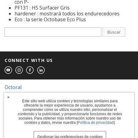
con P-
PF131 : HS Surfacer Gris
hardener : mostrará todos los endurecedores
Eco : la serie Octobase Eco Plus
Buscar
CONNECT WITH US
Octoral
×
© 2026 The Sherwin-Williams Company
Este sitio web utiliza cookies y tecnologías similares para
ofrecerle la mejor experiencia de usuario, ayudarnos a
Computer screens and printers vary in how
comprender cómo se utiliza nuestro sitio, personalizar el
colors are displayed, so the colors you see
contenido y la publicidad, y proporcionarle funciones de redes
may not match the coating's actual color.
sociales. Para obtener más información sobre nuestro uso de
cookies y datos, revise nuestra [
Política de privacidad
].
Terms of Use
Gestionar las preferencieas de cookies