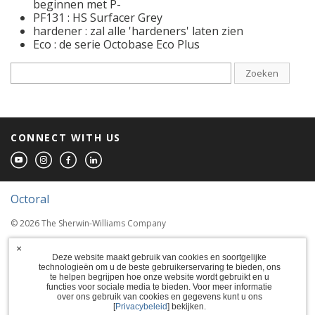
beginnen met P-
PF131 : HS Surfacer Grey
hardener : zal alle 'hardeners' laten zien
Eco : de serie Octobase Eco Plus
Zoeken
CONNECT WITH US
Octoral
© 2026 The Sherwin-Williams Company
Computer screens and printers vary in how
×
colors are displayed, so the colors you see
Deze website maakt gebruik van cookies en soortgelijke
technologieën om u de beste gebruikerservaring te bieden, ons
may not match the coating's actual color.
te helpen begrijpen hoe onze website wordt gebruikt en u
functies voor sociale media te bieden. Voor meer informatie
over ons gebruik van cookies en gegevens kunt u ons
Terms of Use
[
Privacybeleid
] bekijken.