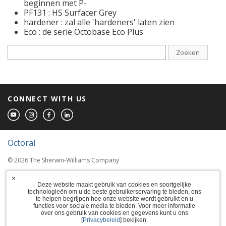
beginnen met P-
PF131 : HS Surfacer Grey
hardener : zal alle 'hardeners' laten zien
Eco : de serie Octobase Eco Plus
Zoeken
CONNECT WITH US
Octoral
© 2026 The Sherwin-Williams Company
Computer screens and printers vary in how
×
colors are displayed, so the colors you see
Deze website maakt gebruik van cookies en soortgelijke
technologieën om u de beste gebruikerservaring te bieden, ons
may not match the coating's actual color.
te helpen begrijpen hoe onze website wordt gebruikt en u
functies voor sociale media te bieden. Voor meer informatie
over ons gebruik van cookies en gegevens kunt u ons
Terms of Use
[
Privacybeleid
] bekijken.