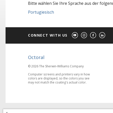
Bitte wählen Sie Ihre Sprache aus der folgend
Portugiesisch
CONNECT WITH US
Octoral
© 2026 The Sherwin-Williams Company
Computer screens and printers vary in how
colors are displayed, so the colors you see
may not match the coating's actual color.
×