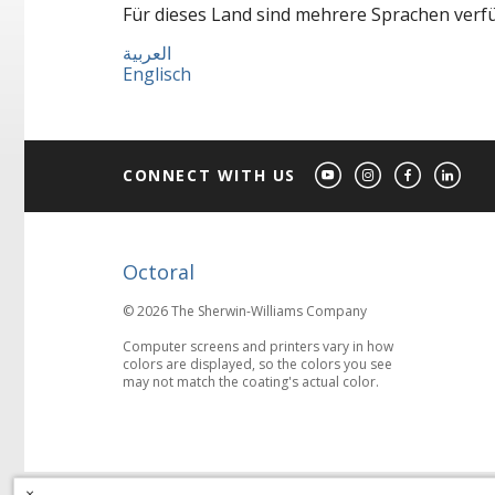
Für dieses Land sind mehrere Sprachen verfüg
العربية
Englisch
CONNECT WITH US
Octoral
© 2026 The Sherwin-Williams Company
Computer screens and printers vary in how
colors are displayed, so the colors you see
may not match the coating's actual color.
×